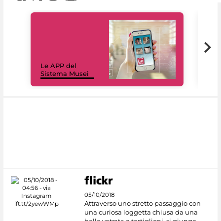
Il 
Le APP del
Mus
Sistema Musei
net
05/10/2018
Attraverso uno stretto passaggio con
una curiosa loggetta chiusa da una