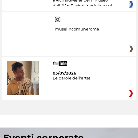
#RichardMeier per il Museo
dell'#AraPacis è modulata sul
museiincomuneroma
03/07/2026
Le parole dell'arte!
Eventi corporate