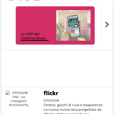
Il 
Le APP del
Mus
Sistema Musei
net
07/10/2018
Ombre, giochi di luce e trasparenze.
La nuova nuova teca progettata da