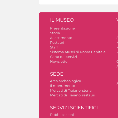
IL MUSEO
Presentazione
Storia
Allestimento
S
Restauri
Staff
Sistema Musei di Roma Capitale
V
Carta dei servizi
Newsletter
A
SEDE
Area archeologica
Il monumento
Mercati di Traiano: storia
Mercati di Traiano: restauri
SERVIZI SCIENTIFICI
Pubblicazioni