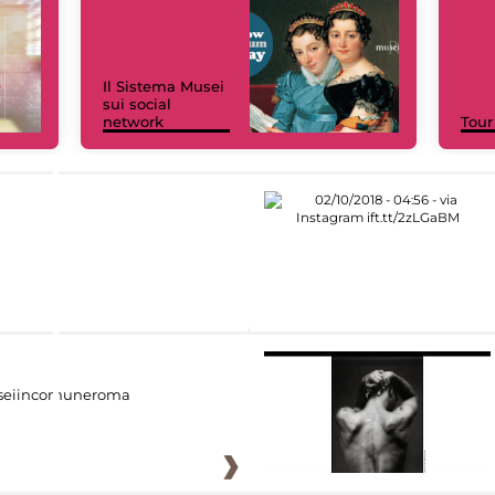
Il Sistema Musei
sui social
network
Tour
eiincomuneroma