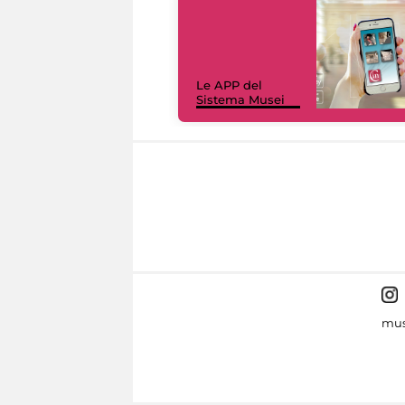
Le APP del
Sistema Musei
mus