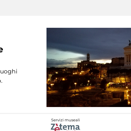
e
 luoghi
.
Servizi museali