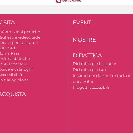
VISITA
EVENTI
Informazioni pratiche
Biglietti e videoguide
MOSTRE
ervizi per i visitatori
MIC card
Roma Pass
DIDATTICA
isite didattiche
Didattica per le scuole
Le APP dei MiC
Guide e cataloghi
Didattica per tutti
ccessibilità
Incontri per docenti e studenti
La tua opinione
universitari
Progetti accessibili
ACQUISTA