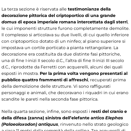
La terza sezione è riservata alle
testimonianze della
decorazione pittorica del criptoportico di una grande
domus
di epoca imperiale romana intercettata dagli sterri
,
le cui imponenti strutture furono completamente demolite.
Il complesso si articolava su due livelli, di cui quello inferiore
con criptoportico dotato di un ninfeo; al piano superiore si
impostava un cortile porticato a pianta rettangolare. La
decorazione era costituita da due distinte fasi pittoriche,
una di fine I-inizi II secolo d.C., l’altra di fine II-inizi III secolo
d.C., riprodotte da Ferretti con acquerelli, alcuni dei quali
esposti in mostra.
Per la prima volta vengono presentati al
pubblico quattro frammenti di affreschi
, recuperati prima
della demolizione delle strutture. Vi sono raffigurati
personaggi e animali, che decoravano i riquadri in cui erano
scandite le pareti nella seconda fase pittorica.
Nella quarta sezione, infine, sono esposti i
resti del cranio e
della difesa (zanna) sinistra dell’elefante antico
Elephas
(Palaeoloxodon) antiquus
, rinvenuto nello strato geologico
a circa 11 metri dalla sommità della collina. Tre acquerelli di