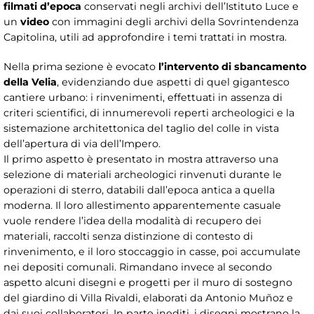
filmati d’epoca
conservati negli archivi dell’Istituto Luce e
un
video
con immagini degli archivi della Sovrintendenza
Capitolina, utili ad approfondire i temi trattati in mostra.
Nella prima sezione è evocato
l’intervento di sbancamento
della Velia
, evidenziando due aspetti di quel gigantesco
cantiere urbano: i rinvenimenti, effettuati in assenza di
criteri scientifici, di innumerevoli reperti archeologici e la
sistemazione architettonica del taglio del colle in vista
dell’apertura di via dell’Impero.
Il primo aspetto è presentato in mostra attraverso una
selezione di materiali archeologici rinvenuti durante le
operazioni di sterro, databili dall’epoca antica a quella
moderna. Il loro allestimento apparentemente casuale
vuole rendere l’idea della modalità di recupero dei
materiali, raccolti senza distinzione di contesto di
rinvenimento, e il loro stoccaggio in casse, poi accumulate
nei depositi comunali. Rimandano invece al secondo
aspetto alcuni disegni e progetti per il muro di sostegno
del giardino di Villa Rivaldi, elaborati da Antonio Muñoz e
dai suoi collaboratori. In parte inediti, i disegni mostrano la