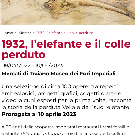
Home
>
Mostre
>
1932, l’elefante e il colle perduto
Tu sei qui
1932, l’elefante e il colle
perduto
08/04/2022 - 10/04/2023
Mercati di Traiano Museo dei Fori Imperiali
Una selezione di circa 100 opere, tra reperti
archeologici, progetti grafici, oggetti d’arte e
video, alcuni esposti per la prima volta, racconta
la storia della perduta Velia e del “suo” elefante.
Prorogata al 10 aprile 2023
A 90 anni dalla scoperta, sono stati restaurati i resti fossili di
elefante
(Elephas antiquus)
trovati alla base della collina