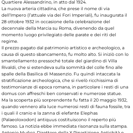
Quartiere Alessandrino, in atto dal 1924.
La nuova arteria cittadina, che prese il nome di via
dell’Impero (l’attuale via dei Fori Imperiali), fu inaugurata il
28 ottobre 1932 in occasione della celebrazione del
decennale della Marcia su Roma, divenendo da quel
momento luogo privilegiato delle parate e dei riti del
regime.
Il prezzo pagato dal patrimonio artistico e archeologico, a
causa di questo sbancamento, fu molto alto. Si iniziò con lo
smantellamento pressoché totale del giardino di Villa
Rivaldi, che si estendeva sulla sommità del colle fino alle
spalle della Basilica di Massenzio. Fu quindi intaccata la
stratificazione archeologica, che si rivelò ricchissima di
testimonianze di epoca romana, in particolare i resti di una
domus con affreschi ben conservati e numerose statue.
Ma la scoperta più sorprendente fu fatta il 20 maggio 1932,
quando vennero alla luce numerosi resti di fauna fossile, tra
i quali il cranio e la zanna di elefante Elephas
(Palaeoloxodon) antiquus costituiscono il reperto più
famoso. La notizia ebbe immediata risonanza sulla stampa.
Antonio Muñoz, Direttore della X Ripartizione Antichità e