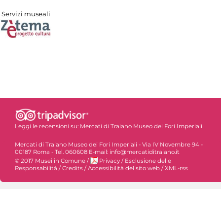
Servizi museali
Leggi le recensioni su:
Mercati di Traiano Museo dei Fori Imperiali
Mercati di Traiano Museo dei Fori Imperiali - Via IV Novembre 94 -
00187 Roma - Tel. 060608 E-mail: info@mercatiditraiano.it
© 2017 Musei in Comune
/
Privacy
/
Esclusione delle
Responsabilità
/
Credits
/
Accessibilità del sito web
/
XML-rss