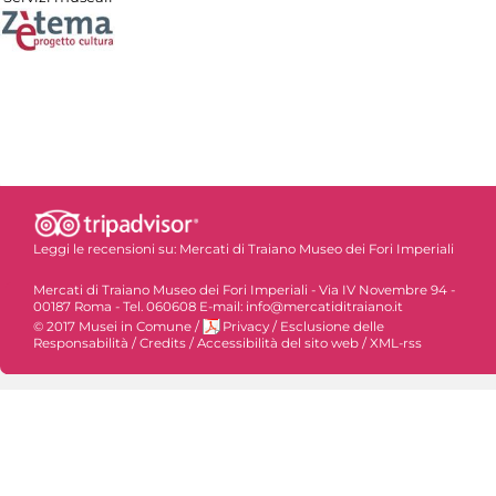
Leggi le recensioni su:
Mercati di Traiano Museo dei Fori Imperiali
Mercati di Traiano Museo dei Fori Imperiali - Via IV Novembre 94 -
00187 Roma - Tel. 060608 E-mail: info@mercatiditraiano.it
© 2017 Musei in Comune
/
Privacy
/
Esclusione delle
Responsabilità
/
Credits
/
Accessibilità del sito web
/
XML-rss