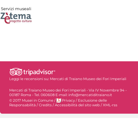
Servizi museali
Leggi le recensioni su:
Mercati di Traiano Museo dei Fori Imperiali
Mercati di Traiano Museo dei Fori Imperiali - Via IV Novembre 94 -
00187 Roma - Tel. 060608 E-mail: info@mercatiditraiano.it
© 2017 Musei in Comune
/
Privacy
/
Esclusione delle
Responsabilità
/
Credits
/
Accessibilità del sito web
/
XML-rss