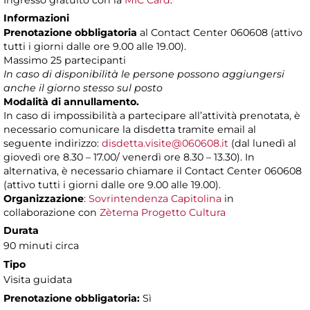
Ingresso gratuito con la
MIC Card
.
Informazioni
Prenotazione obbligatoria
al Contact Center 060608 (attivo
tutti i giorni dalle ore 9.00 alle 19.00).
Massimo 25 partecipanti
In caso di disponibilità le persone possono aggiungersi
anche il giorno stesso sul posto
Modalità di annullamento.
In caso di impossibilità a partecipare all’attività prenotata, è
necessario comunicare la disdetta tramite email al
seguente indirizzo:
disdetta.visite@060608.it
(dal lunedì al
giovedì ore 8.30 – 17.00/ venerdì ore 8.30 – 13.30). In
alternativa, è necessario chiamare il Contact Center 060608
(attivo tutti i giorni dalle ore 9.00 alle 19.00).
Organizzazione
:
Sovrintendenza Capitolina
in
collaborazione con
Zètema Progetto Cultura
Durata
90 minuti circa
Tipo
Visita guidata
Prenotazione obbligatoria:
Sì