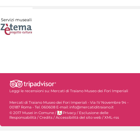
Servizi museali
Leggi le recensioni su:
Mercati di Traiano Museo dei Fori Imperiali
Mercati di Traiano Museo dei Fori Imperiali - Via IV Novembre 94 -
00187 Roma - Tel. 060608 E-mail: info@mercatiditraiano.it
© 2017 Musei in Comune
/
Privacy
/
Esclusione delle
Responsabilità
/
Credits
/
Accessibilità del sito web
/
XML-rss