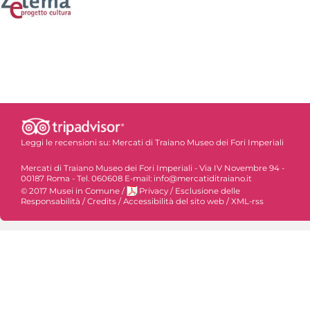
Leggi le recensioni su:
Mercati di Traiano Museo dei Fori Imperiali
Mercati di Traiano Museo dei Fori Imperiali - Via IV Novembre 94 -
00187 Roma - Tel. 060608 E-mail: info@mercatiditraiano.it
© 2017 Musei in Comune
/
Privacy
/
Esclusione delle
Responsabilità
/
Credits
/
Accessibilità del sito web
/
XML-rss