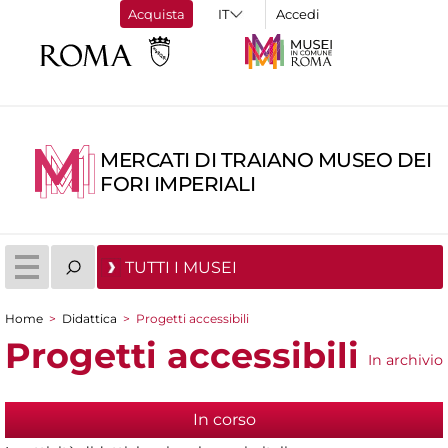
Acquista
Accedi
MERCATI DI TRAIANO MUSEO DEI
FORI IMPERIALI
TUTTI I MUSEI
Home
>
Didattica
>
Progetti accessibili
Tu sei qui
Progetti accessibili
In archivio
In corso
(scheda attiva)