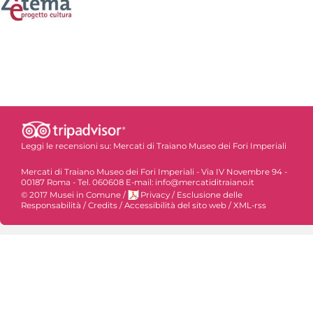
Leggi le recensioni su:
Mercati di Traiano Museo dei Fori Imperiali
Mercati di Traiano Museo dei Fori Imperiali - Via IV Novembre 94 -
00187 Roma - Tel. 060608 E-mail: info@mercatiditraiano.it
© 2017 Musei in Comune
/
Privacy
/
Esclusione delle
Responsabilità
/
Credits
/
Accessibilità del sito web
/
XML-rss