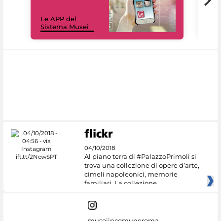
Il 
Le APP del
Mus
Sistema Musei
net
04/10/2018
Al piano terra di #PalazzoPrimoli si
trova una collezione di opere d’arte,
cimeli napoleonici, memorie
familiari. La collezione
museiincomuneroma