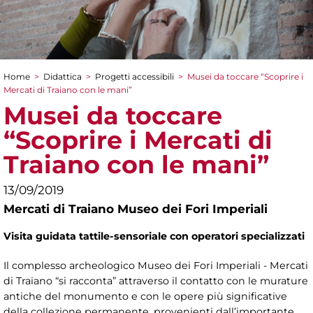
Home
>
Didattica
>
Progetti accessibili
>
Musei da toccare “Scoprire i
Tu sei qui
Mercati di Traiano con le mani”
Musei da toccare
“Scoprire i Mercati di
Traiano con le mani”
13/09/2019
Mercati di Traiano Museo dei Fori Imperiali
Visita guidata tattile-sensoriale con operatori specializzati
Il complesso archeologico Museo dei Fori Imperiali - Mercati
di Traiano “si racconta” attraverso il contatto con le murature
antiche del monumento e con le opere più significative
della collezione permanente, provenienti dall’importante