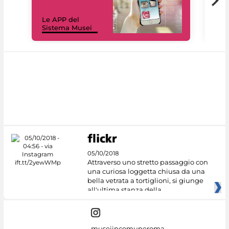
Il 
Le APP del
Mus
Sistema Musei
net
05/10/2018
Attraverso uno stretto passaggio con
una curiosa loggetta chiusa da una
bella vetrata a tortiglioni, si giunge
all'ultima stanza della
museiincomuneroma