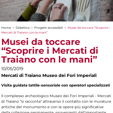
Home
>
Didattica
>
Progetti accessibili
>
Musei da toccare “Scoprire i
Tu sei qui
Mercati di Traiano con le mani”
Musei da toccare
“Scoprire i Mercati di
Traiano con le mani”
10/05/2019
Mercati di Traiano Museo dei Fori Imperiali
Visita guidata tattile-sensoriale con operatori specializzati
Il complesso archeologico Museo dei Fori Imperiali - Mercati
di Traiano “si racconta” attraverso il contatto con le murature
antiche del monumento e con le opere più significative
della collezione permanente, provenienti dall’importante