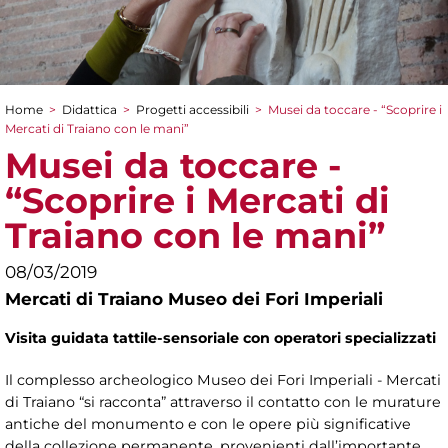
Home
>
Didattica
>
Progetti accessibili
>
Musei da toccare - “Scoprire i
Tu sei qui
Mercati di Traiano con le mani”
Musei da toccare -
“Scoprire i Mercati di
Traiano con le mani”
08/03/2019
Mercati di Traiano Museo dei Fori Imperiali
Visita guidata tattile-sensoriale con operatori specializzati
Il complesso archeologico Museo dei Fori Imperiali - Mercati
di Traiano “si racconta” attraverso il contatto con le murature
antiche del monumento e con le opere più significative
della collezione permanente, provenienti dall’importante