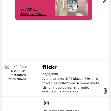
Il 
Le APP del
Mus
Sistema Musei
net
04/10/2018
Al piano terra di #PalazzoPrimoli si
trova una collezione di opere d’arte,
cimeli napoleonici, memorie
familiari. La collezione
museiincomuneroma