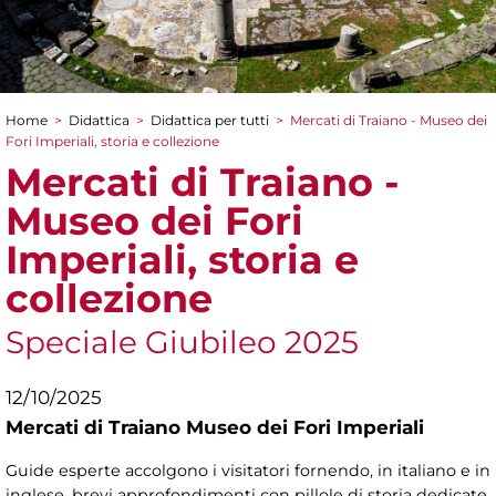
Home
>
Didattica
>
Didattica per tutti
>
Mercati di Traiano - Museo dei
Tu sei qui
Fori Imperiali, storia e collezione
Mercati di Traiano -
Museo dei Fori
Imperiali, storia e
collezione
Speciale Giubileo 2025
12/10/2025
Mercati di Traiano Museo dei Fori Imperiali
Guide esperte accolgono i visitatori fornendo, in italiano e in
inglese, brevi approfondimenti con pillole di storia dedicate