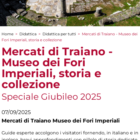
Home
>
Didattica
>
Didattica per tutti
>
Mercati di Traiano - Museo dei
Tu sei qui
Fori Imperiali, storia e collezione
Mercati di Traiano -
Museo dei Fori
Imperiali, storia e
collezione
Speciale Giubileo 2025
07/09/2025
Mercati di Traiano Museo dei Fori Imperiali
Guide esperte accolgono i visitatori fornendo, in italiano e in
inglese, brevi approfondimenti con pillole di storia dedicate