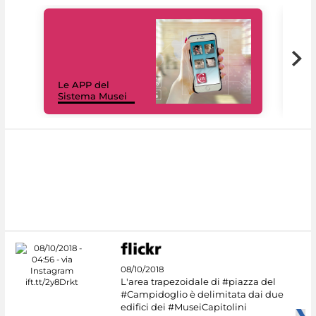
Il 
Le APP del
Mus
Sistema Musei
net
08/10/2018
L'area trapezoidale di #piazza del
#Campidoglio è delimitata dai due
edifici dei #MuseiCapitolini