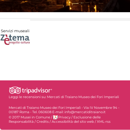
Servizi museali
Leggi le recensioni su:
Mercati di Traiano Museo dei Fori Imperiali
Mercati di Traiano Museo dei Fori Imperiali - Via IV Novembre 94 -
00187 Roma - Tel. 060608 E-mail: info@mercatiditraiano.it
© 2017 Musei in Comune
/
Privacy
/
Esclusione delle
Responsabilità
/
Credits
/
Accessibilità del sito web
/
XML-rss