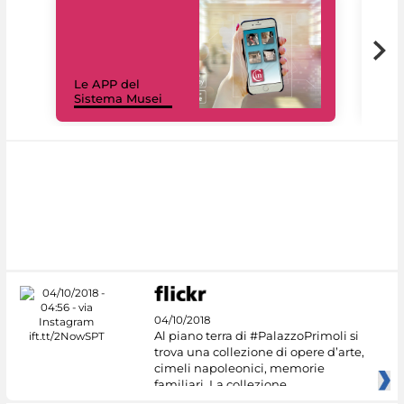
Il 
Le APP del
Mus
Sistema Musei
net
04/10/2018
Al piano terra di #PalazzoPrimoli si
trova una collezione di opere d’arte,
cimeli napoleonici, memorie
familiari. La collezione