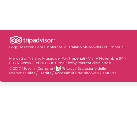
Leggi le recensioni su:
Mercati di Traiano Museo dei Fori Imperiali
Mercati di Traiano Museo dei Fori Imperiali - Via IV Novembre 94 -
00187 Roma - Tel. 060608 E-mail: info@mercatiditraiano.it
© 2017 Musei in Comune
/
Privacy
/
Esclusione delle
Responsabilità
/
Credits
/
Accessibilità del sito web
/
XML-rss