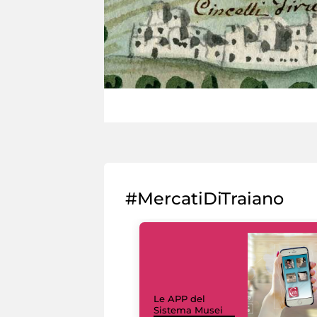
#MercatiDiTraiano
Le APP del
Sistema Musei