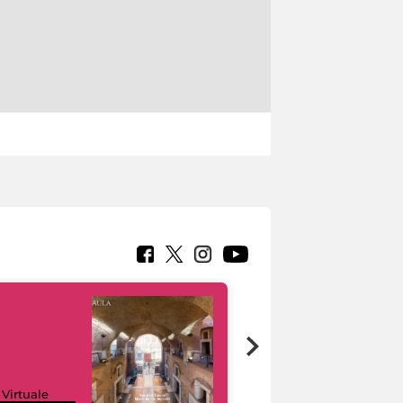
Google Arts &
 Virtuale
Culture