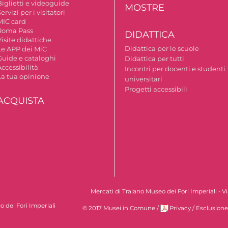
Biglietti e videoguide
MOSTRE
ervizi per i visitatori
MIC card
Roma Pass
DIDATTICA
isite didattiche
Didattica per le scuole
Le APP dei MiC
Guide e cataloghi
Didattica per tutti
ccessibilità
Incontri per docenti e studenti
La tua opinione
universitari
Progetti accessibili
ACQUISTA
Mercati di Traiano Museo dei Fori Imperiali - 
 dei Fori Imperiali
© 2017 Musei in Comune
/
Privacy
/
Esclusione