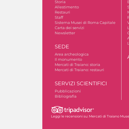
Storia
Allestimento
S
Restauri
Staff
Sistema Musei di Roma Capitale
V
Carta dei servizi
Newsletter
A
SEDE
Area archeologica
Il monumento
Mercati di Traiano: storia
Mercati di Traiano: restauri
SERVIZI SCIENTIFICI
Pubblicazioni
Bibliografia
Autorizzazione riprese fotografiche
Leggi le recensioni su:
Mercati di Traiano Museo