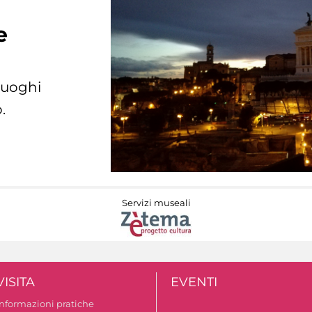
e
 luoghi
.
Servizi museali
VISITA
EVENTI
Informazioni pratiche