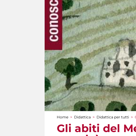
Home
>
Didattica
>
Didattica per tutti
>
Tu sei qui
Gli abiti del M