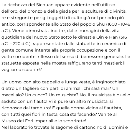
La ricchezza del Sichuan appare evidente nell’utilizzo
dell’oro, del bronzo e della giada per le sculture di divinità,
re e stregoni e per gli oggetti di culto già nel periodo più
antico, corrispondente allo Stato del popolo Shu (1600 - 1046
a.C.). Viene dimostrata, inoltre, dalle immagini della vita
quotidiana del nuovo Stato sotto le dinastie Qin e Han (316
a.C. – 220 d.C.), rappresentate dalle statuette in ceramica di
gente comune intenta alla propria occupazione e con il
volto sorridente, riflesso del senso di benessere generale. Le
statuette esposte nella mostra raffigurano tanti mestieri: li
vogliamo scoprire?
Un uomo, con alto cappello e lunga veste, è inginocchiato
dietro un tagliere con parti di animali: chi sarà mai? Un
macellaio? Un cuoco? Un musicista? No, il musicista è quello
seduto con un flauto! Vi è pure un altro musicista, si
riconosce dal tamburo! E quella donna vicina al flautista,
con tutti quei fiori in testa, cosa sta facendo? Venite al
Museo dei Fori Imperiali e lo scoprirete!
Nel laboratorio trovate le sagome di cartoncino di uomini e