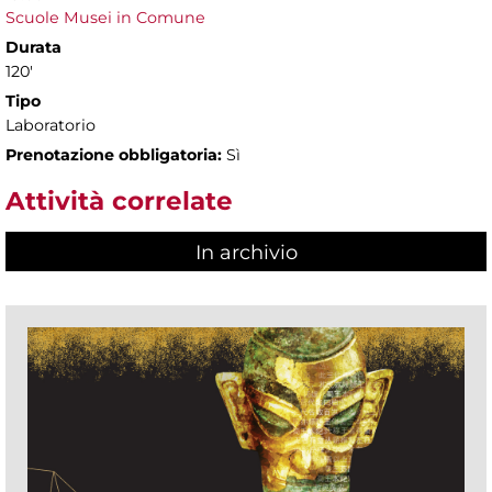
Scuole Musei in Comune
Durata
120'
Tipo
Laboratorio
Prenotazione obbligatoria:
Sì
Attività correlate
In archivio