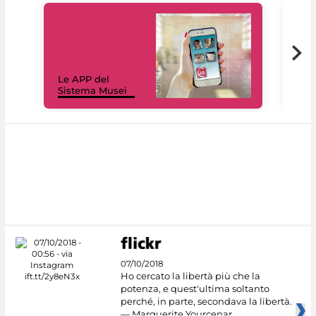
Il 
Le APP del
Mus
Sistema Musei
net
07/10/2018
Ho cercato la libertà più che la
potenza, e quest'ultima soltanto
perché, in parte, secondava la libertà.
— Marguerite Yourcenar