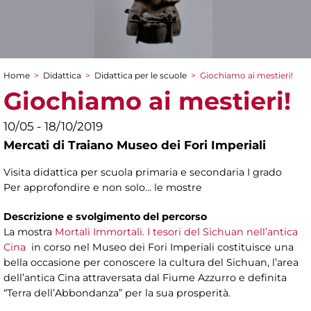
Home
>
Didattica
>
Didattica per le scuole
>
Giochiamo ai mestieri!
Tu sei qui
Giochiamo ai mestieri!
10/05 - 18/10/2019
Mercati di Traiano Museo dei Fori Imperiali
Visita didattica per scuola primaria e secondaria I grado
Per approfondire e non solo… le mostre
Descrizione e svolgimento del percorso
La mostra
Mortali Immortali. I tesori del Sichuan nell’antica
Cina
in corso nel Museo dei Fori Imperiali costituisce una
bella occasione per conoscere la cultura del Sichuan, l’area
dell’antica Cina attraversata dal Fiume Azzurro e definita
“Terra dell’Abbondanza” per la sua prosperità.