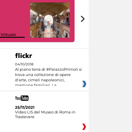
Google Arts &
 Virtuale
Culture
04/10/2018
Al piano terra di #PalazzoPrimoli si
trova una collezione di opere
d’arte, cimeli napoleonici,
memorie familiari. La
25/11/2021
Video LIS del Museo di Roma in
Trastevere