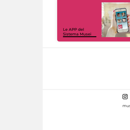
Le APP del
Sistema Musei
mus