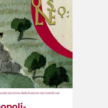
ulle tecniche della fusione nei metalli nel
opoli-