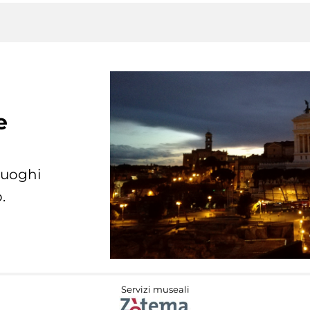
e
 luoghi
.
Servizi museali