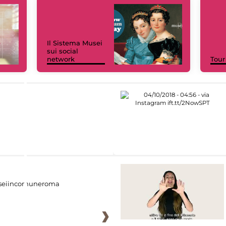
Il Sistema Musei
sui social
network
Tour
eiincomuneroma