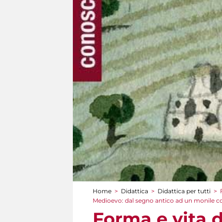
Home
>
Didattica
>
Didattica per tutti
>
Tu sei qui
Medioevo: dal segno antico ad un monile
Forma e vita d