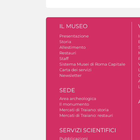
IL MUSEO
Presentazione
Storia
Allestimento
S
Restauri
Staff
Sistema Musei di Roma Capitale
V
Carta dei servizi
Newsletter
A
SEDE
Area archeologica
Il monumento
Mercati di Traiano: storia
Mercati di Traiano: restauri
SERVIZI SCIENTIFICI
Pubblicazioni