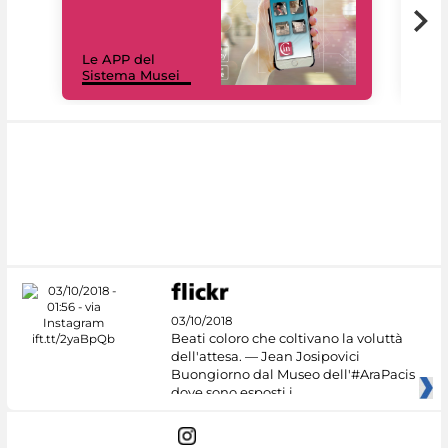
Il 
Le APP del
Mus
Sistema Musei
net
03/10/2018
Beati coloro che coltivano la voluttà
dell'attesa. — Jean Josipovici
Buongiorno dal Museo dell'#AraPacis
dove sono esposti i