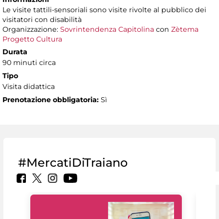
Le visite tattili-sensoriali sono visite rivolte al pubblico dei
visitatori con disabilità
Organizzazione:
Sovrintendenza Capitolina
con
Zètema
Progetto Cultura
Durata
90 minuti circa
Tipo
Visita didattica
Prenotazione obbligatoria:
Sì
#MercatiDiTraiano