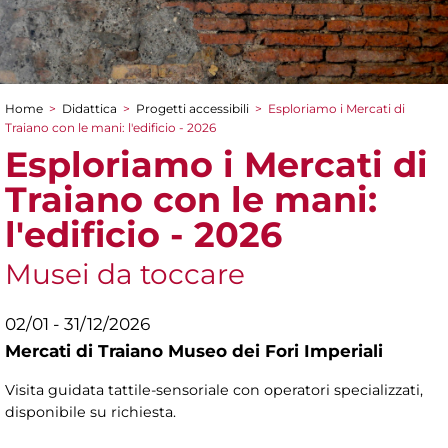
Home
>
Didattica
>
Progetti accessibili
>
Esploriamo i Mercati di
Tu sei qui
Traiano con le mani: l'edificio - 2026
Esploriamo i Mercati di
Traiano con le mani:
l'edificio - 2026
Musei da toccare
02/01 - 31/12/2026
Mercati di Traiano Museo dei Fori Imperiali
Visita guidata tattile-sensoriale con operatori specializzati,
disponibile su richiesta.