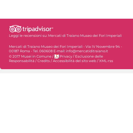
Leggi le recensioni su:
Mercati di Traiano Museo dei Fori Imperiali
Mercati di Traiano Museo dei Fori Imperiali - Via IV Novembre 94 -
00187 Roma - Tel. 060608 E-mail: info@mercatiditraiano.it
© 2017 Musei in Comune
/
Privacy
/
Esclusione delle
Responsabilità
/
Credits
/
Accessibilità del sito web
/
XML-rss