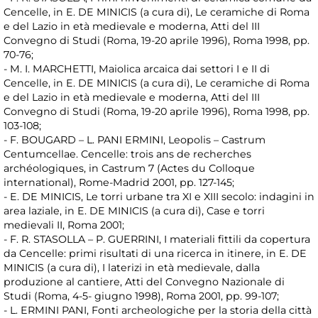
Cencelle, in E. DE MINICIS (a cura di), Le ceramiche di Roma
e del Lazio in età medievale e moderna, Atti del III
Convegno di Studi (Roma, 19-20 aprile 1996), Roma 1998, pp.
70-76;
- M. I. MARCHETTI, Maiolica arcaica dai settori I e II di
Cencelle, in E. DE MINICIS (a cura di), Le ceramiche di Roma
e del Lazio in età medievale e moderna, Atti del III
Convegno di Studi (Roma, 19-20 aprile 1996), Roma 1998, pp.
103-108;
- F. BOUGARD – L. PANI ERMINI, Leopolis – Castrum
Centumcellae. Cencelle: trois ans de recherches
archéologiques, in Castrum 7 (Actes du Colloque
international), Rome-Madrid 2001, pp. 127-145;
- E. DE MINICIS, Le torri urbane tra XI e XIII secolo: indagini in
area laziale, in E. DE MINICIS (a cura di), Case e torri
medievali II, Roma 2001;
- F. R. STASOLLA – P. GUERRINI, I materiali fittili da copertura
da Cencelle: primi risultati di una ricerca in itinere, in E. DE
MINICIS (a cura di), I laterizi in età medievale, dalla
produzione al cantiere, Atti del Convegno Nazionale di
Studi (Roma, 4-5- giugno 1998), Roma 2001, pp. 99-107;
- L. ERMINI PANI, Fonti archeologiche per la storia della città