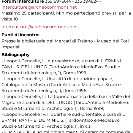
Forum Interculture
339 8976614 - 335 394824 -
interculture@archeocommons.net
Massimo 25 partecipanti. Minimo partecipanti previsti per la
visita 10
interculture@archeocommons.net
Punti di incontro:
Presso la biglietteria dei Mercati di Traiano - Museo dei Fori
Imperiali
Bibliography
- Leopoli-Cencelle, I. Le preesistenze, a cura di L. ERMINI
PANI – S. DEL LUNGO (TardoAntico e MedioEvo. Studi e
Strumenti di Archeologia, 1), Roma 1999;
- Leopoli-Cencelle, II. Una città di fondazione papale,
Catalogo della Mostra (TardoAntico e MedioEvo. Studi e
Strumenti di Archeologia, 1), Roma 1996;
- Leopoli-Cencelle, III. La toponomastica della bassa Valle del
Mignone a cura di S. DEL LUNGO (TardoAntico e MedioEvo.
Studi e Strumenti di Archeologia, 1), Roma 1999;
- Leopoli-Cencelle IV. Il quartiere sud-orientale, a cura di L.
ERMINI PANI – E. DE MINICIS, (TardoAntico e MedioEvo.
Studi e Strumenti di Archeologia, 1), in c.s.;
- F. R. STASOLLA, Primi rinvenimenti di ceramica comune da