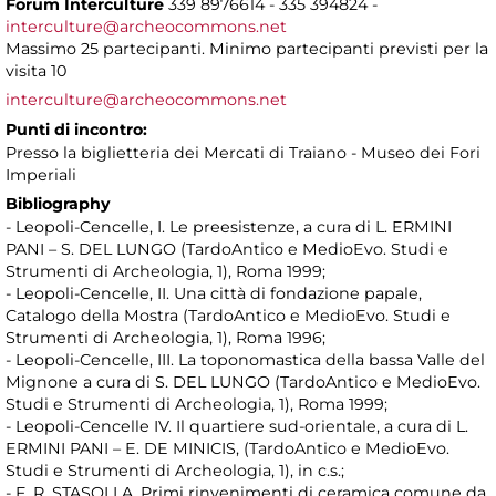
Forum Interculture
339 8976614 - 335 394824 -
interculture@archeocommons.net
Massimo 25 partecipanti. Minimo partecipanti previsti per la
visita 10
interculture@archeocommons.net
Punti di incontro:
Presso la biglietteria dei Mercati di Traiano - Museo dei Fori
Imperiali
Bibliography
- Leopoli-Cencelle, I. Le preesistenze, a cura di L. ERMINI
PANI – S. DEL LUNGO (TardoAntico e MedioEvo. Studi e
Strumenti di Archeologia, 1), Roma 1999;
- Leopoli-Cencelle, II. Una città di fondazione papale,
Catalogo della Mostra (TardoAntico e MedioEvo. Studi e
Strumenti di Archeologia, 1), Roma 1996;
- Leopoli-Cencelle, III. La toponomastica della bassa Valle del
Mignone a cura di S. DEL LUNGO (TardoAntico e MedioEvo.
Studi e Strumenti di Archeologia, 1), Roma 1999;
- Leopoli-Cencelle IV. Il quartiere sud-orientale, a cura di L.
ERMINI PANI – E. DE MINICIS, (TardoAntico e MedioEvo.
Studi e Strumenti di Archeologia, 1), in c.s.;
- F. R. STASOLLA, Primi rinvenimenti di ceramica comune da