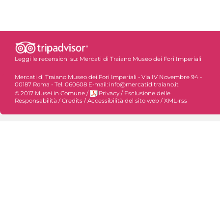
Leggi le recensioni su:
Mercati di Traiano Museo dei Fori Imperiali
Mercati di Traiano Museo dei Fori Imperiali - Via IV Novembre 94 -
00187 Roma - Tel. 060608 E-mail: info@mercatiditraiano.it
© 2017 Musei in Comune
/
Privacy
/
Esclusione delle
Responsabilità
/
Credits
/
Accessibilità del sito web
/
XML-rss