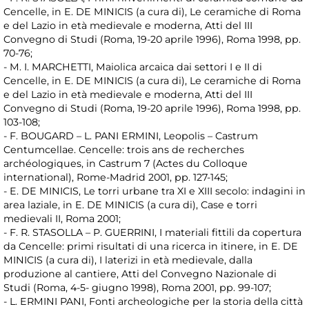
Cencelle, in E. DE MINICIS (a cura di), Le ceramiche di Roma
e del Lazio in età medievale e moderna, Atti del III
Convegno di Studi (Roma, 19-20 aprile 1996), Roma 1998, pp.
70-76;
- M. I. MARCHETTI, Maiolica arcaica dai settori I e II di
Cencelle, in E. DE MINICIS (a cura di), Le ceramiche di Roma
e del Lazio in età medievale e moderna, Atti del III
Convegno di Studi (Roma, 19-20 aprile 1996), Roma 1998, pp.
103-108;
- F. BOUGARD – L. PANI ERMINI, Leopolis – Castrum
Centumcellae. Cencelle: trois ans de recherches
archéologiques, in Castrum 7 (Actes du Colloque
international), Rome-Madrid 2001, pp. 127-145;
- E. DE MINICIS, Le torri urbane tra XI e XIII secolo: indagini in
area laziale, in E. DE MINICIS (a cura di), Case e torri
medievali II, Roma 2001;
- F. R. STASOLLA – P. GUERRINI, I materiali fittili da copertura
da Cencelle: primi risultati di una ricerca in itinere, in E. DE
MINICIS (a cura di), I laterizi in età medievale, dalla
produzione al cantiere, Atti del Convegno Nazionale di
Studi (Roma, 4-5- giugno 1998), Roma 2001, pp. 99-107;
- L. ERMINI PANI, Fonti archeologiche per la storia della città