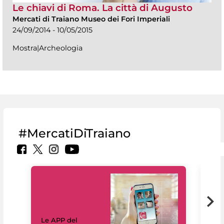
Le chiavi di Roma. La città di Augusto
Mercati di Traiano Museo dei Fori Imperiali
24/09/2014 - 10/05/2015
Mostra|Archeologia
#MercatiDiTraiano
Il 
Le APP del
Mus