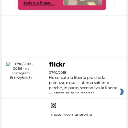
Sistema Musei
net
07/10/2018
Ho cercato la libertà più che la
potenza, e quest'ultima soltanto
perché, in parte, secondava la libertà.
— Marguerite Yourcenar
museiincomuneroma