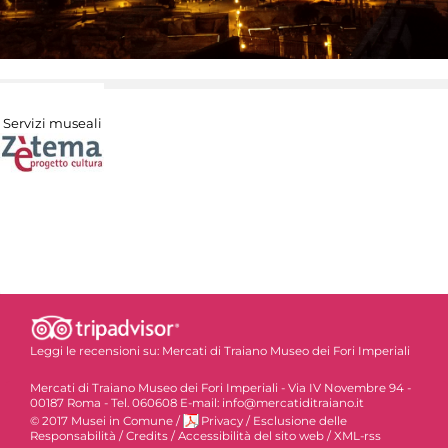
Servizi museali
Leggi le recensioni su:
Mercati di Traiano Museo dei Fori Imperiali
Mercati di Traiano Museo dei Fori Imperiali - Via IV Novembre 94 -
00187 Roma - Tel. 060608 E-mail: info@mercatiditraiano.it
© 2017 Musei in Comune
/
Privacy
/
Esclusione delle
Responsabilità
/
Credits
/
Accessibilità del sito web
/
XML-rss