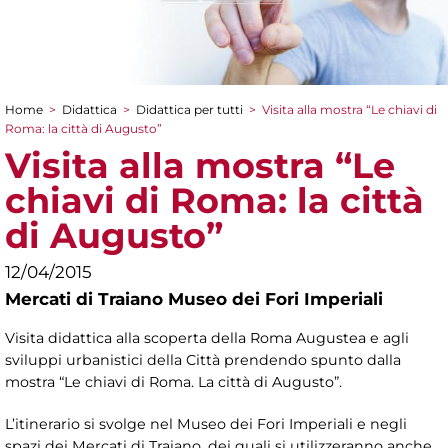
Home
>
Didattica
>
Didattica per tutti
>
Visita alla mostra “Le chiavi di
Tu sei qui
Roma: la città di Augusto”
Visita alla mostra “Le
chiavi di Roma: la città
di Augusto”
12/04/2015
Mercati di Traiano Museo dei Fori Imperiali
Visita didattica alla scoperta della Roma Augustea e agli
sviluppi urbanistici della Città prendendo spunto dalla
mostra “Le chiavi di Roma. La città di Augusto”.
L’itinerario si svolge nel Museo dei Fori Imperiali e negli
spazi dei Mercati di Traiano, dei quali si utilizzeranno anche