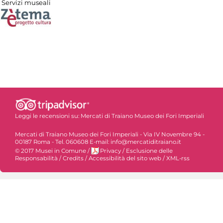
Servizi museali
Leggi le recensioni su:
Mercati di Traiano Museo dei Fori Imperiali
Mercati di Traiano Museo dei Fori Imperiali - Via IV Novembre 94 -
00187 Roma - Tel. 060608 E-mail: info@mercatiditraiano.it
© 2017 Musei in Comune
/
Privacy
/
Esclusione delle
Responsabilità
/
Credits
/
Accessibilità del sito web
/
XML-rss