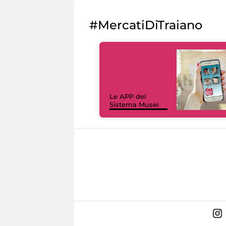
#MercatiDiTraiano
Le APP del
Sistema Musei