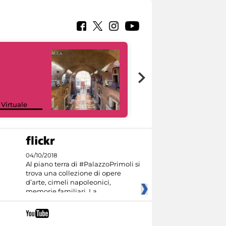
Google Arts &
 Virtuale
Culture
04/10/2018
Al piano terra di #PalazzoPrimoli si
trova una collezione di opere
d’arte, cimeli napoleonici,
memorie familiari. La