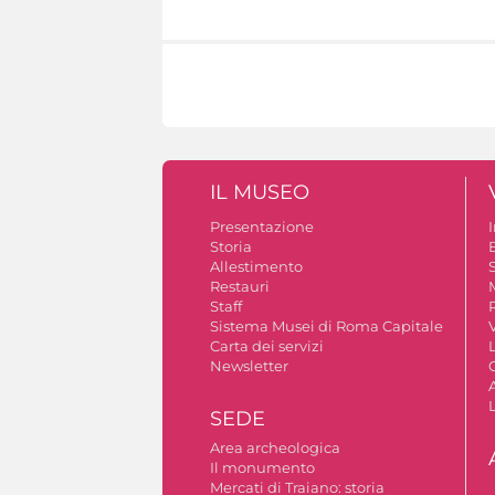
IL MUSEO
Presentazione
Storia
Allestimento
S
Restauri
Staff
Sistema Musei di Roma Capitale
V
Carta dei servizi
Newsletter
A
SEDE
Area archeologica
Il monumento
Mercati di Traiano: storia