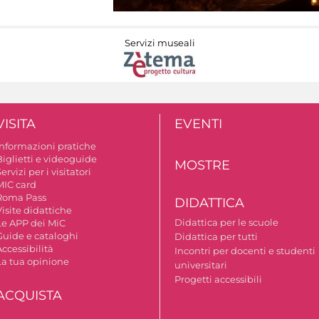
Servizi museali
VISITA
EVENTI
Informazioni pratiche
Biglietti e videoguide
MOSTRE
ervizi per i visitatori
MIC card
Roma Pass
DIDATTICA
isite didattiche
Didattica per le scuole
Le APP dei MiC
Guide e cataloghi
Didattica per tutti
ccessibilità
Incontri per docenti e studenti
La tua opinione
universitari
Progetti accessibili
ACQUISTA