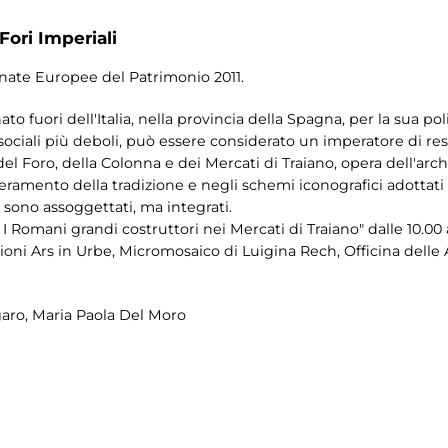
Fori Imperiali
rnate Europee del Patrimonio 2011.
 fuori dell'Italia, nella provincia della Spagna, per la sua pol
 sociali più deboli, può essere considerato un imperatore di re
el Foro, della Colonna e dei Mercati di Traiano, opera dell'ar
uperamento della tradizione e negli schemi iconografici adottat
 sono assoggettati, ma integrati.
 I Romani grandi costruttori nei Mercati di Traiano" dalle 10.00
ioni Ars in Urbe, Micromosaico di Luigina Rech, Officina delle A
garo, Maria Paola Del Moro