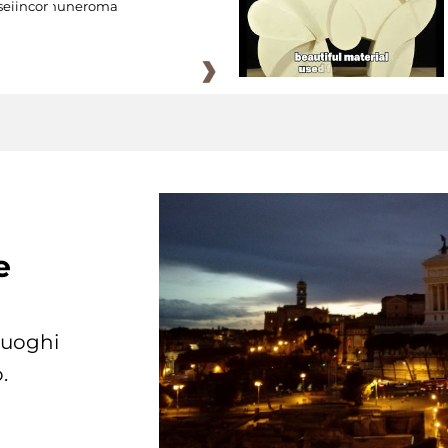
eiincomuneroma
e
 luoghi
.