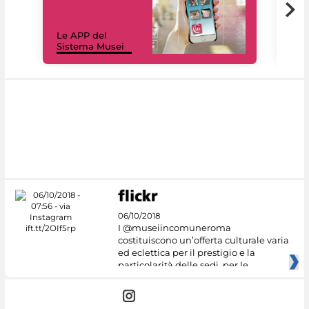
Il 
Le APP del
Mus
Sistema Musei
net
06/10/2018
I @museiincomuneroma
costituiscono un’offerta culturale varia
ed eclettica per il prestigio e la
particolarità delle sedi, per le