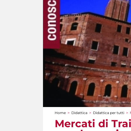
Home
>
Didattica
>
Didattica per tutti
>
Tu sei qui
Mercati di Tra