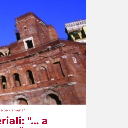
ta e pergamena"
iali: "… a