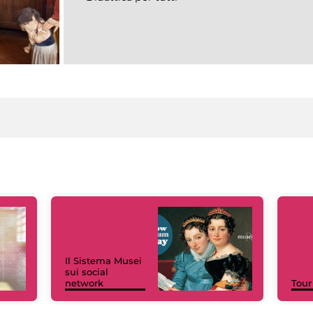
Il Sistema Musei
sui social
network
Tour