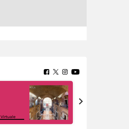
Google Arts &
 Virtuale
Culture