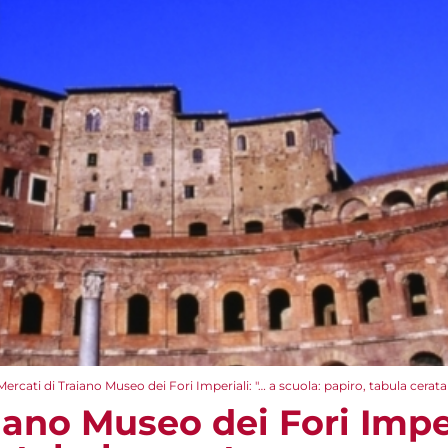
Mercati di Traiano Museo dei Fori Imperiali: "… a scuola: papiro, tabula cera
iano Museo dei Fori Imper