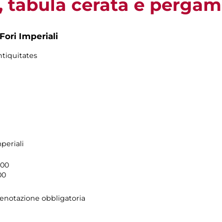
o, tabula cerata e perga
Fori Imperiali
ntiquitates
periali
.00
00
enotazione obbligatoria