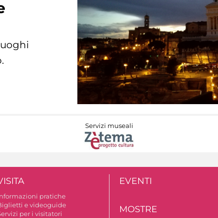
e
 luoghi
.
Servizi museali
VISITA
EVENTI
Informazioni pratiche
Biglietti e videoguide
MOSTRE
ervizi per i visitatori