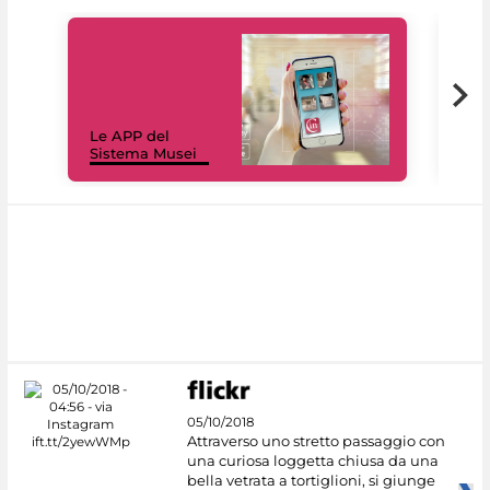
Il 
Le APP del
Mus
Sistema Musei
net
05/10/2018
Attraverso uno stretto passaggio con
una curiosa loggetta chiusa da una
bella vetrata a tortiglioni, si giunge