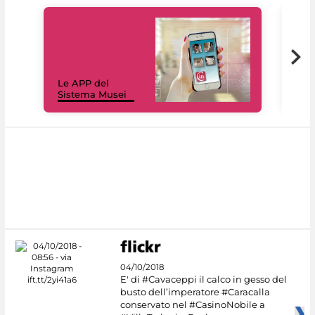
Il 
Le APP del
Mus
Sistema Musei
net
04/10/2018
E' di #Cavaceppi il calco in gesso del
busto dell’imperatore #Caracalla
conservato nel #CasinoNobile a