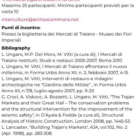
Massimo 25 partecipanti. Minimo partecipanti previsti per la
visita 10
interculture@archeocommons.net
Punti di incontro:
Presso la biglietteria dei Mercati di Traiano - Museo dei Fori
Imperiali
Bibliography
L. Ungaro, M.P. Del Moro, M. Vitti (a cura di), I Mercati di
Traiano restituiti. Studi e restauri 2005-2007, Roma 2010
L. Ungaro, M. Vitti, I Mercati di Traiano affrontano il nuovo
millennio, in Forma Urbis Anno XII, n. 2, febbraio 2007, 4-15
L. Ungaro, M. Vitti, Interventi di restauro e indagini
archeologiche ne “Giardino delle Milizie” , in Forma Urbis
Anno XII, n.7/8, luglio-agosto 2007, pp. 9-20
G. Croci, A. Viskovc, A. Bozzetti, L. Ungaro, M. Vitti, "The Trajan
Markets and their Great Hall – The conservation problems
and the structural intervention for the improvement of the
seismic safety", in D’Ayala & Fodde (a cura di), Structural
Analysis of Historic Construction, London 2008, pp. 1445-53.
L. Lancaster, "Building Trajan's Markets", AJA, vol.102, No. 2
(Apr. 1998), pp. 283-308.