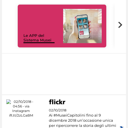
Il 
Le APP del
Mus
Sistema Musei
net
02/10/2018
Ai #MuseiCapitolini fino al 9
dicembre 2018 un’occasione unica
per ripercorrere la storia degli ultimi