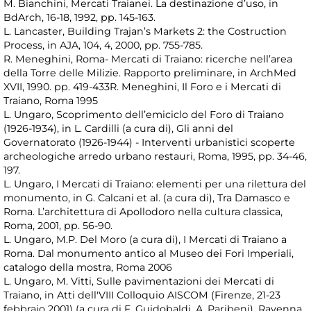
M. Bianchini, Mercati Traianei. La destinazione d’uso, in
BdArch, 16-18, 1992, pp. 145-163.
L. Lancaster, Building Trajan’s Markets 2: the Costruction
Process, in AJA, 104, 4, 2000, pp. 755-785.
R. Meneghini, Roma- Mercati di Traiano: ricerche nell’area
della Torre delle Milizie. Rapporto preliminare, in ArchMed
XVII, 1990. pp. 419-433R. Meneghini, Il Foro e i Mercati di
Traiano, Roma 1995
L. Ungaro, Scoprimento dell’emiciclo del Foro di Traiano
(1926-1934), in L. Cardilli (a cura di), Gli anni del
Governatorato (1926-1944) - Interventi urbanistici scoperte
archeologiche arredo urbano restauri, Roma, 1995, pp. 34-46,
197.
L. Ungaro, I Mercati di Traiano: elementi per una rilettura del
monumento, in G. Calcani et al. (a cura di), Tra Damasco e
Roma. L’architettura di Apollodoro nella cultura classica,
Roma, 2001, pp. 56-90.
L. Ungaro, M.P. Del Moro (a cura di), I Mercati di Traiano a
Roma. Dal monumento antico al Museo dei Fori Imperiali,
catalogo della mostra, Roma 2006
L. Ungaro, M. Vitti, Sulle pavimentazioni dei Mercati di
Traiano, in Atti dell'VIII Colloquio AISCOM (Firenze, 21-23
febbraio 2001) (a cura di F. Guidobaldi, A. Paribeni), Ravenna,