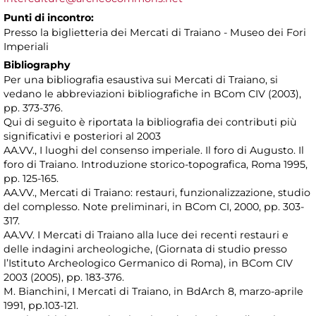
Punti di incontro:
Presso la biglietteria dei Mercati di Traiano - Museo dei Fori
Imperiali
Bibliography
Per una bibliografia esaustiva sui Mercati di Traiano, si
vedano le abbreviazioni bibliografiche in BCom CIV (2003),
pp. 373-376.
Qui di seguito è riportata la bibliografia dei contributi più
significativi e posteriori al 2003
AA.VV., I luoghi del consenso imperiale. Il foro di Augusto. Il
foro di Traiano. Introduzione storico-topografica, Roma 1995,
pp. 125-165.
AA.VV., Mercati di Traiano: restauri, funzionalizzazione, studio
del complesso. Note preliminari, in BCom CI, 2000, pp. 303-
317.
AA.VV. I Mercati di Traiano alla luce dei recenti restauri e
delle indagini archeologiche, (Giornata di studio presso
l’Istituto Archeologico Germanico di Roma), in BCom CIV
2003 (2005), pp. 183-376.
M. Bianchini, I Mercati di Traiano, in BdArch 8, marzo-aprile
1991, pp.103-121.