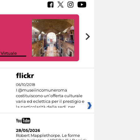
Google Arts &
 Virtuale
Culture
06/10/2018
I @museiincomuneroma
costituiscono un’offerta culturale
varia ed eclettica per il prestigio e
la particolarità delle sedi, per
28/05/2026
Robert Mapplethorpe. Le forme