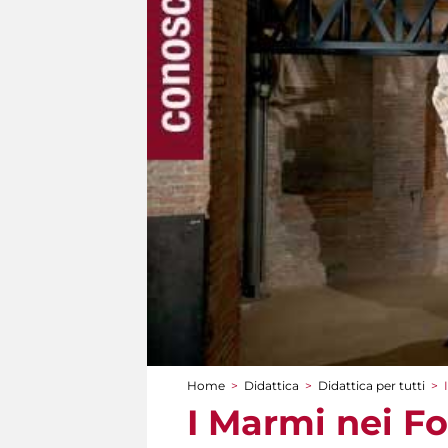
Home
>
Didattica
>
Didattica per tutti
>
Tu sei qui
I Marmi nei Fo