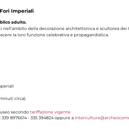
Fori Imperiali
blico adulto.
i nell’ambito della decorazione architettonica e scultorea dei Fo
oscere la loro funzione celebrativa e propagandistica.
periali
minuti circa)
 museo secondo
tariffazione vigente
i 339 8976614 - 335 394824 oppure a
interculture@archeocom