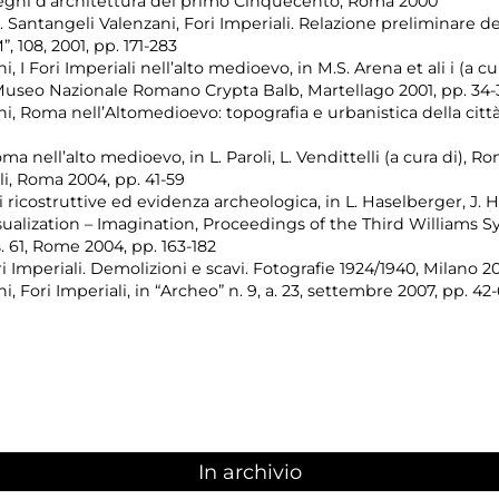
 disegni d’architettura del primo Cinquecento, Roma 2000
R. Santangeli Valenzani, Fori Imperiali. Relazione preliminare de
 108, 2001, pp. 171-283
 I Fori Imperiali nell’alto medioevo, in M.S. Arena et ali i (a cu
Museo Nazionale Romano Crypta Balb, Martellago 2001, pp. 34-
i, Roma nell’Altomedioevo: topografia e urbanistica della città
a nell’alto medioevo, in L. Paroli, L. Vendittelli (a cura di), Ro
i, Roma 2004, pp. 41-59
si ricostruttive ed evidenza archeologica, in L. Haselberger, J
alization – Imagination, Proceedings of the Third Williams S
. 61, Rome 2004, pp. 163-182
ri Imperiali. Demolizioni e scavi. Fotografie 1924/1940, Milano 2
 Fori Imperiali, in “Archeo” n. 9, a. 23, settembre 2007, pp. 42-
In archivio