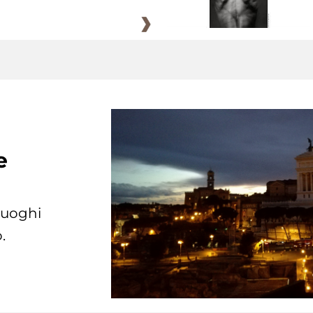
e
 luoghi
.