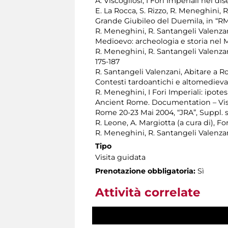
A. Viscogliosi, I Fori Imperiali nei
E. La Rocca, S. Rizzo, R. Meneghini, 
Grande Giubileo del Duemila, in “RM”,
R. Meneghini, R. Santangeli Valenzani,
Medioevo: archeologia e storia nel 
R. Meneghini, R. Santangeli Valenzan
175-187
R. Santangeli Valenzani, Abitare a Rom
Contesti tardoantichi e altomedieval
R. Meneghini, I Fori Imperiali: ipote
Ancient Rome. Documentation – Visu
Rome 20-23 Mai 2004, “JRA”, Suppl. s
R. Leone, A. Margiotta (a cura di), Fo
R. Meneghini, R. Santangeli Valenzani,
Tipo
Visita guidata
Prenotazione obbligatoria:
Sì
Attività correlate