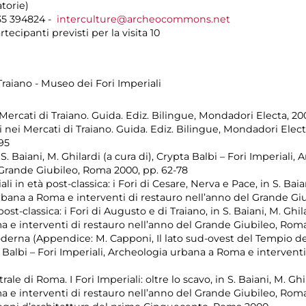
torie)
35 394824 -
interculture@archeocommons.net
ecipanti previsti per la visita 10
 Traiano - Museo dei Fori Imperiali
 Mercati di Traiano. Guida. Ediz. Bilingue, Mondadori Electa, 20
i nei Mercati di Traiano. Guida. Ediz. Bilingue, Mondadori Elec
995
in S. Baiani, M. Ghilardi (a cura di), Crypta Balbi – Fori Imperial
 Grande Giubileo, Roma 2000, pp. 62-78
li in età post-classica: i Fori di Cesare, Nerva e Pace, in S. Baia
urbana a Roma e interventi di restauro nell’anno del Grande Gi
ost-classica: i Fori di Augusto e di Traiano, in S. Baiani, M. Ghila
a e interventi di restauro nell’anno del Grande Giubileo, Rom
 moderna (Appendice: M. Capponi, Il lato sud-ovest del Tempio de
ta Balbi – Fori Imperiali, Archeologia urbana a Roma e intervent
ale di Roma. I Fori Imperiali: oltre lo scavo, in S. Baiani, M. Ghil
 e interventi di restauro nell’anno del Grande Giubileo, Roma 