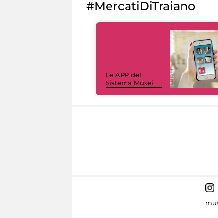
#MercatiDiTraiano
Le APP del
Sistema Musei
mus