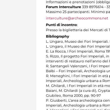
Informazioni e prenotazioni (obbliga
Forum Interculture
339 8976614 - 3
Massimo 25 partecipanti. Minimo part
interculture@archeocommons.net
Punti di incontro:
Presso la biglietteria dei Mercati di
Bibliography
L. Ungaro, Museo dei Fori Imperiali.
L. Ungaro, il Museo dei Fori Imperial
E. La Rocca, I Fori Imperiali, Roma 1
S. Rizzo, Il progetto Fori Imperiali, 
interventi di restauro nell’anno del
R. Santangeli Valenzani, I Fori Imperia
Balbi – Fori Imperiali, Archeologia 
R. Meneghini, I Fori Imperiali in età p
Imperiali, Archeologia urbana a Rom
M. Ghilardi, I Fori Imperiali in età
Baiani, M. Ghilardi (a cura di), Cryp
Giubileo, Roma 2000, pp. 90-97
P. Giusberti, L’area archeologica centr
Imperiali, Archeologia urbana a Roma