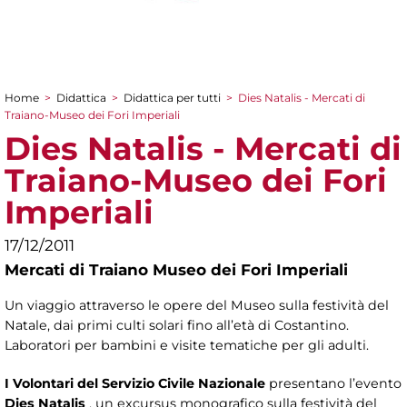
Home
>
Didattica
>
Didattica per tutti
>
Dies Natalis - Mercati di
Tu sei qui
Traiano-Museo dei Fori Imperiali
Dies Natalis - Mercati di
Traiano-Museo dei Fori
Imperiali
17/12/2011
Mercati di Traiano Museo dei Fori Imperiali
Un viaggio attraverso le opere del Museo sulla festività del
Natale, dai primi culti solari fino all’età di Costantino.
Laboratori per bambini e visite tematiche per gli adulti.
I Volontari del Servizio Civile Nazionale
presentano l’evento
Dies Natalis
, un excursus monografico sulla festività del