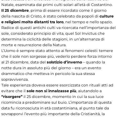
Natale, esaminata dai primi culti solari all’età di Costantino.
Il 25 dicembre
, prima di essere ricordato come il giorno
della nascita di Cristo, è stato celebrato da popoli di
culture
e religioni molto distanti tra loro
, nel tempo e nello spazio.
Radice di questi antichi culti va ricercata nell’importanza del
sole, considerato principio di vita, quel Sol Invictus che
determina la ciclicità delle stagioni, in un’alternanza di
morte e resurrezione della Natura.
L’Uomo è sempre stato attento ai fenomeni celesti: temere
che il sole non sorgesse più, vederlo perdere forza intorno
al 21 dicembre, data del
solstizio d’inverno
– quando la
notte dura in assoluto più del giorno – era un evento
drammatico che metteva in pericolo la sua stessa
sopravvivenza.
Tale esperienza doveva essere esorcizzata con rituali atti ad
evitare che il
sole non si innalzasse più
, aiutandolo a
“risorgere”
il 25 dicembre, momento in cui la sua luce
ricomincia a predominare sul buio. L’importanza di questa
data fu riconosciuta in età costantiniana, al punto tale da
sovrapporvi l’evento più importante della Cristianità, la