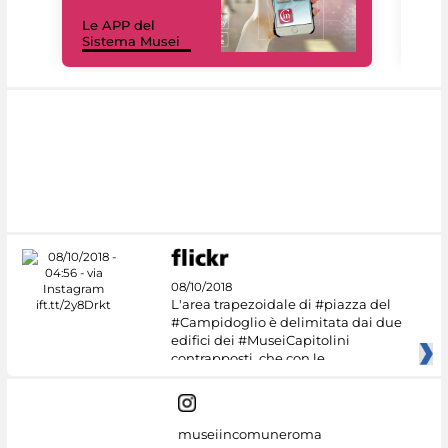
Il 
Le APP del
Mus
Sistema Musei
net
08/10/2018
L'area trapezoidale di #piazza del
#Campidoglio è delimitata dai due
edifici dei #MuseiCapitolini
contrapposti, che con le
museiincomuneroma