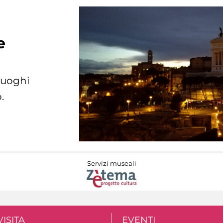
e
 luoghi
.
Servizi museali
VISITA
EVENTI