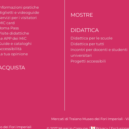
Informazioni pratiche
Biglietti e videoguide
MOSTRE
ervizi per i visitatori
MIC card
Roma Pass
DIDATTICA
isite didattiche
Didattica per le scuole
Le APP dei MiC
Guide e cataloghi
Didattica per tutti
ccessibilità
Incontri per docenti e studenti
La tua opinione
universitari
Progetti accessibili
ACQUISTA
Mercati di Traiano Museo dei Fori Imperiali - 
 dei Fori Imperiali
© 2017 Musei in Comune
/
Privacy
/
Esclusione