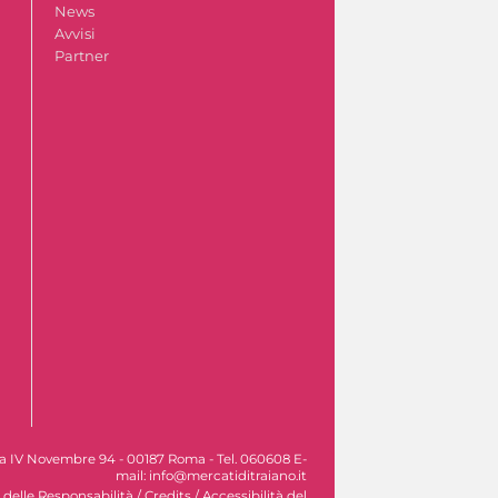
News
Avvisi
Partner
Via IV Novembre 94 - 00187 Roma - Tel. 060608 E-
mail: info@mercatiditraiano.it
 delle Responsabilità
/
Credits
/
Accessibilità del