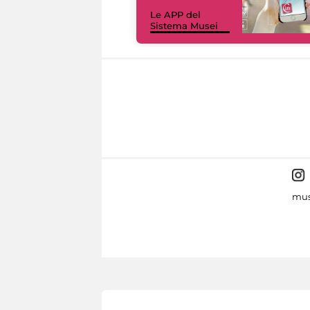
Le APP del
Sistema Musei
mus