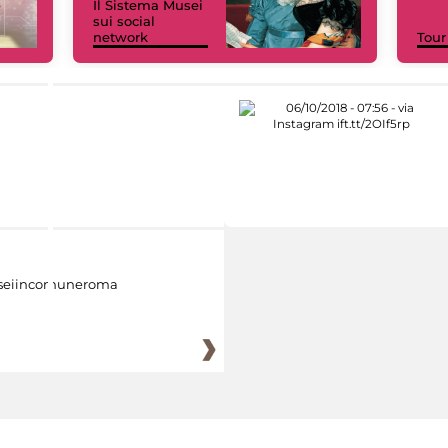
Il Sistema Musei
sui social
network
Tour
eiincomuneroma