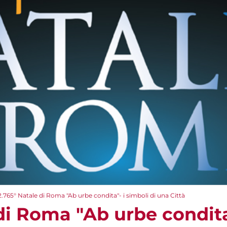
2.765° Natale di Roma "Ab urbe condita"- i simboli di una Città
di Roma "Ab urbe condita"