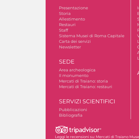
Presentazione
Storia
Allestimento
S
Restauri
Staff
Sistema Musei di Roma Capitale
V
Carta dei servizi
Newsletter
A
SEDE
Area archeologica
Il monumento
Mercati di Traiano: storia
Mercati di Traiano: restauri
SERVIZI SCIENTIFICI
Pubblicazioni
Bibliografia
Autorizzazione riprese fotografiche
Leggi le recensioni su:
Mercati di Traiano Museo