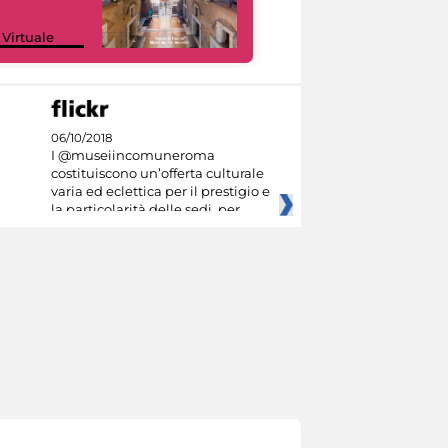
Google Arts &
 Virtuale
Culture
06/10/2018
I @museiincomuneroma
costituiscono un’offerta culturale
varia ed eclettica per il prestigio e
la particolarità delle sedi, per