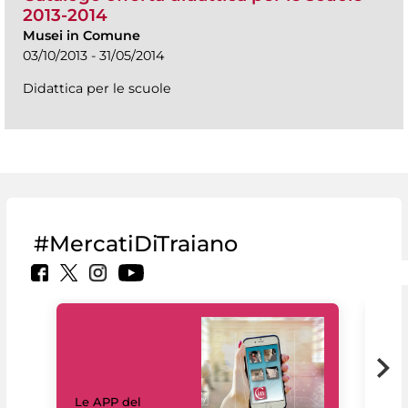
2013-2014
Musei in Comune
03/10/2013 - 31/05/2014
Didattica per le scuole
#MercatiDiTraiano
Il 
Le APP del
Mus