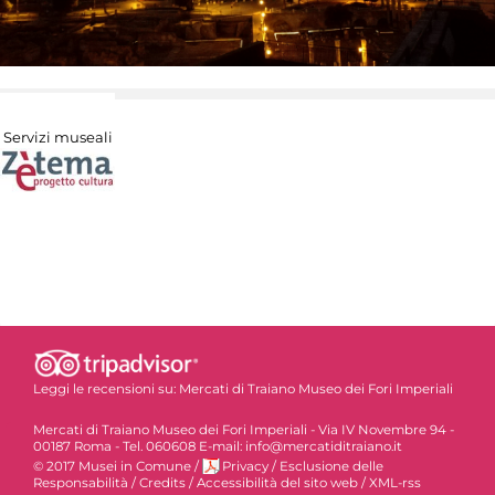
Servizi museali
Leggi le recensioni su:
Mercati di Traiano Museo dei Fori Imperiali
Mercati di Traiano Museo dei Fori Imperiali - Via IV Novembre 94 -
00187 Roma - Tel. 060608 E-mail: info@mercatiditraiano.it
© 2017 Musei in Comune
/
Privacy
/
Esclusione delle
Responsabilità
/
Credits
/
Accessibilità del sito web
/
XML-rss