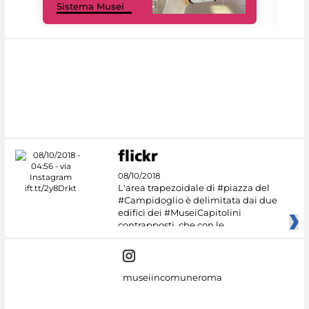
Sistema Musei
net
08/10/2018
L'area trapezoidale di #piazza del
#Campidoglio è delimitata dai due
edifici dei #MuseiCapitolini
contrapposti, che con le
museiincomuneroma