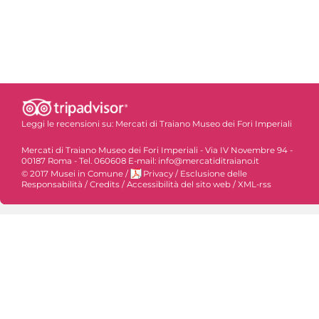
Leggi le recensioni su:
Mercati di Traiano Museo dei Fori Imperiali
Mercati di Traiano Museo dei Fori Imperiali - Via IV Novembre 94 -
00187 Roma - Tel. 060608 E-mail: info@mercatiditraiano.it
© 2017 Musei in Comune
/
Privacy
/
Esclusione delle
Responsabilità
/
Credits
/
Accessibilità del sito web
/
XML-rss