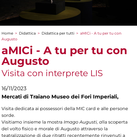
Home
>
Didattica
>
Didattica per tutti
>
aMICi - A tu per tu con
Tu sei qui
Augusto
aMICi - A tu per tu con
Augusto
Visita con interprete LIS
16/11/2023
Mercati di Traiano Museo dei Fori Imperiali,
Visita dedicata ai possessori della MIC card e alle persone
sorde.
Visitiamo insieme la mostra
Imago Augusti, a
lla scoperta
del volto fisico e morale di Augusto attraverso la
teatralizzazione di due ritratti recentemente rinvenuti a