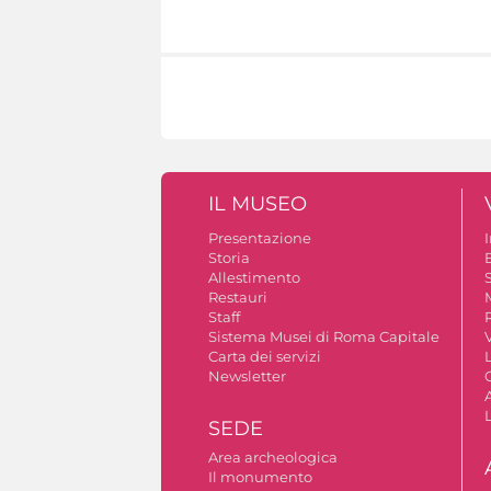
IL MUSEO
Presentazione
Storia
Allestimento
S
Restauri
Staff
Sistema Musei di Roma Capitale
V
Carta dei servizi
Newsletter
A
SEDE
Area archeologica
Il monumento