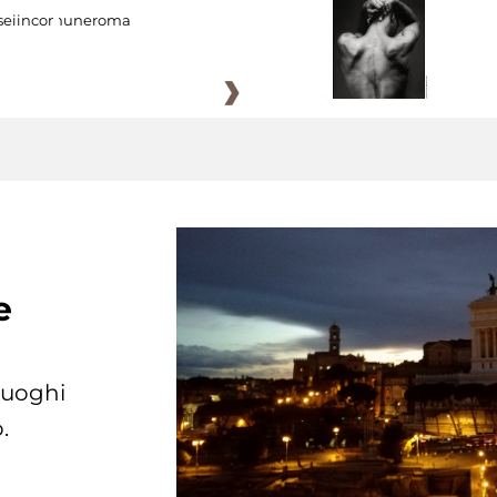
eiincomuneroma
e
 luoghi
.