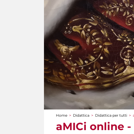
Home
>
Didattica
>
Didattica per tutti
>
Tu sei qui
aMICi online -