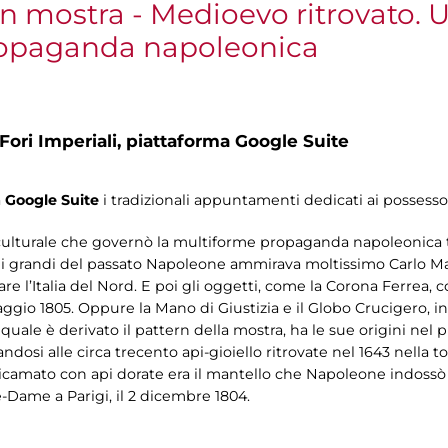
 mostra - Medioevo ritrovato. U
ropaganda napoleonica
Fori Imperiali,
piattaforma Google Suite
a
Google Suite
i tradizionali appuntamenti dedicati ai possesso
 culturale che governò la multiforme propaganda napoleonica 
 i grandi del passato Napoleone ammirava moltissimo Carlo Mag
are l’Italia del Nord. E poi gli oggetti, come la Corona Ferrea,
aggio 1805. Oppure la Mano di Giustizia e il Globo Crucigero, in
al quale è derivato il pattern della mostra, ha le sue origini 
randosi alle circa trecento api-gioiello ritrovate nel 1643 nella
Ricamato con api dorate era il mantello che Napoleone indossò 
-Dame a Parigi, il 2 dicembre 1804.