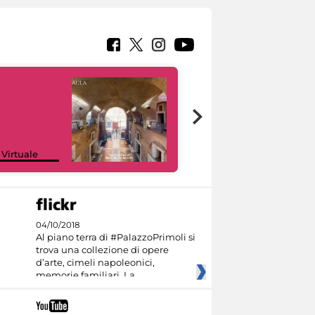
Google Arts &
 Virtuale
Culture
04/10/2018
Al piano terra di #PalazzoPrimoli si
trova una collezione di opere
d’arte, cimeli napoleonici,
memorie familiari. La