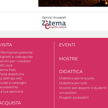
Servizi museali
VISITA
EVENTI
Informazioni pratiche
Biglietti e videoguide
MOSTRE
ervizi per i visitatori
MIC card
Roma Pass
DIDATTICA
isite didattiche
Didattica per le scuole
Le APP dei MiC
Guide e cataloghi
Didattica per tutti
ccessibilità
Incontri per docenti e studenti
La tua opinione
universitari
Progetti accessibili
ACQUISTA