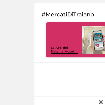
#MercatiDiTraiano
Le APP del
Sistema Musei