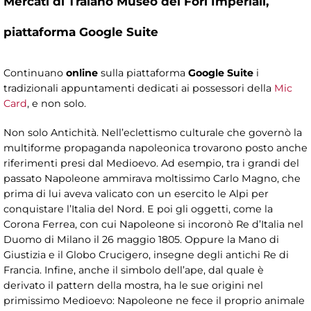
Mercati di Traiano Museo dei Fori Imperiali,
piattaforma Google Suite
Continuano
online
sulla piattaforma
Google Suite
i
tradizionali appuntamenti dedicati ai possessori della
Mic
Card
, e non solo.
Non solo Antichità. Nell’eclettismo culturale che governò la
multiforme propaganda napoleonica trovarono posto anche
riferimenti presi dal Medioevo. Ad esempio, tra i grandi del
passato Napoleone ammirava moltissimo Carlo Magno, che
prima di lui aveva valicato con un esercito le Alpi per
conquistare l’Italia del Nord. E poi gli oggetti, come la
Corona Ferrea, con cui Napoleone si incoronò Re d’Italia nel
Duomo di Milano il 26 maggio 1805. Oppure la Mano di
Giustizia e il Globo Crucigero, insegne degli antichi Re di
Francia. Infine, anche il simbolo dell’ape, dal quale è
derivato il pattern della mostra, ha le sue origini nel
primissimo Medioevo: Napoleone ne fece il proprio animale