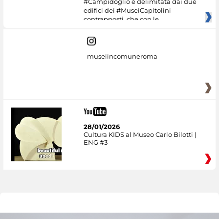
#Campidoglio è delimitata dai due
edifici dei #MuseiCapitolini
contrapposti, che con le
museiincomuneroma
28/01/2026
Cultura KIDS al Museo Carlo Bilotti |
ENG #3