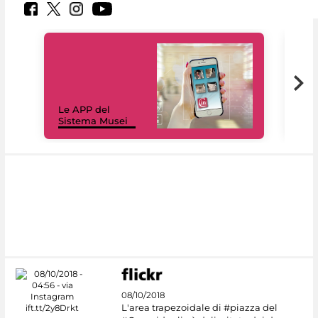
Il 
Le APP del
Mus
Sistema Musei
net
08/10/2018
L'area trapezoidale di #piazza del