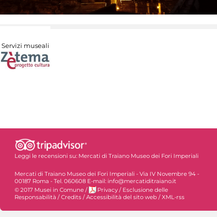
Servizi museali
Leggi le recensioni su:
Mercati di Traiano Museo dei Fori Imperiali
Mercati di Traiano Museo dei Fori Imperiali - Via IV Novembre 94 -
00187 Roma - Tel. 060608 E-mail: info@mercatiditraiano.it
© 2017 Musei in Comune
/
Privacy
/
Esclusione delle
Responsabilità
/
Credits
/
Accessibilità del sito web
/
XML-rss