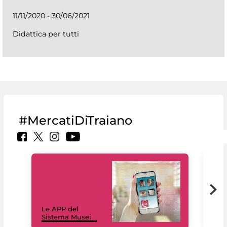
11/11/2020 - 30/06/2021
Didattica per tutti
#MercatiDiTraiano
Il 
Le APP del
Mus
Sistema Musei
net