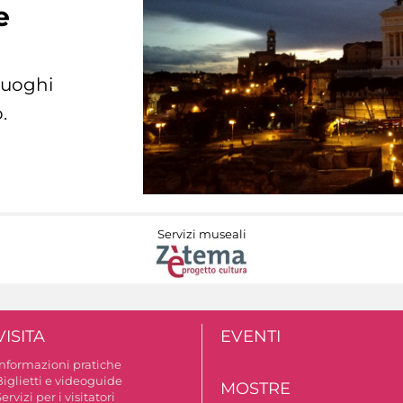
e
 luoghi
.
Servizi museali
VISITA
EVENTI
Informazioni pratiche
Biglietti e videoguide
MOSTRE
ervizi per i visitatori