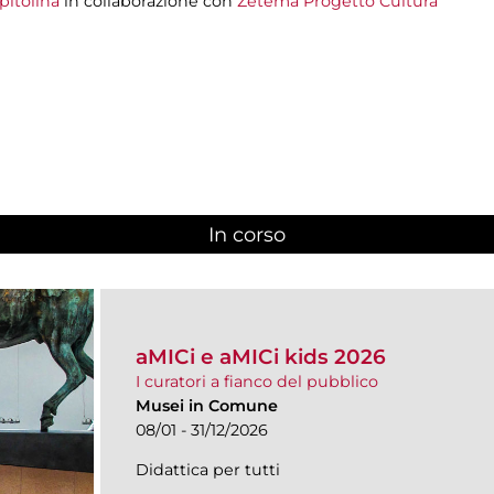
pitolina
in collaborazione con
Zètema Progetto Cultura
In corso
(scheda attiva)
aMICi e aMICi kids 2026
I curatori a fianco del pubblico
Musei in Comune
08/01 - 31/12/2026
Didattica per tutti