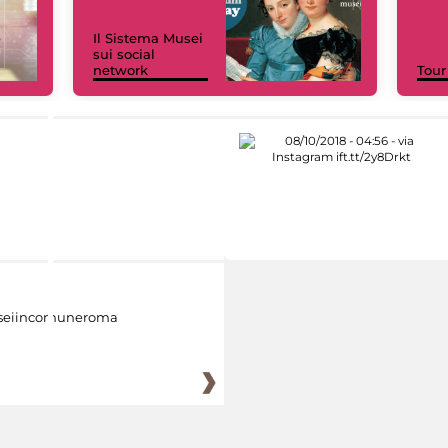
Il Sistema Musei
sui social
network
Tour
eiincomuneroma