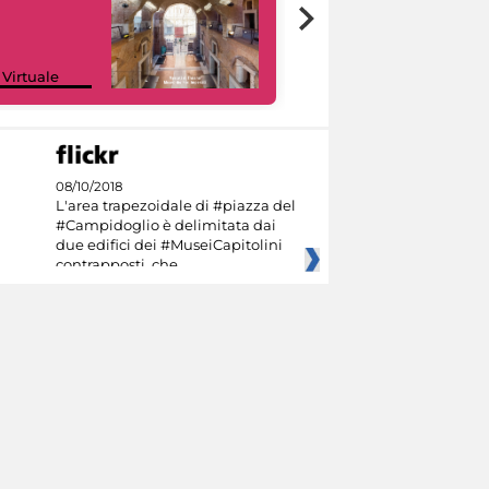
Google Arts &
 Virtuale
Culture
08/10/2018
L'area trapezoidale di #piazza del
#Campidoglio è delimitata dai
due edifici dei #MuseiCapitolini
contrapposti, che