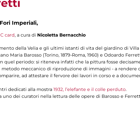
etti
Fori Imperiali,
C card
, a cura di
Nicoletta Bernacchio
ento della Velia e gli ultimi istanti di vita del giardino di Vil
iccano Maria Barosso (Torino, 1879-Roma, 1960) e Odoardo Ferretti
 in quel periodo: si riteneva infatti che la pittura fosse decisa
e metodo meccanico di riproduzione di immagini - a rendere co
omparire, ad attestare il fervore dei lavori in corso e a docum
ontri dedicati alla mostra
1932, l’elefante e il colle perduto
.
uno dei curatori nella lettura delle opere di Barosso e Ferrett