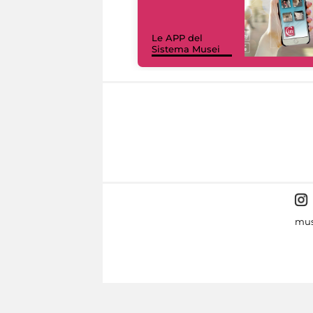
Le APP del
Sistema Musei
mus