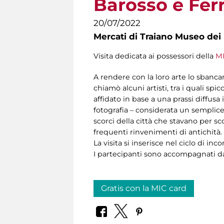
Barosso e Ferr
20/07/2022
Mercati di Traiano Museo dei 
Visita dedicata ai possessori della
MI
A rendere con la loro arte lo sbancam
chiamò alcuni artisti, tra i quali sp
affidato in base a una prassi diffusa
fotografia – considerata un semplic
scorci della città che stavano per sc
frequenti rinvenimenti di antichità.
La visita si inserisce nel ciclo di inc
I partecipanti sono accompagnati da 
Gratis con la MIC card