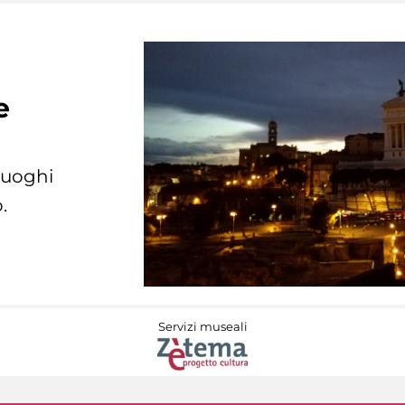
e
 luoghi
.
Servizi museali