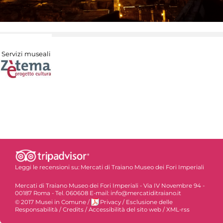
Servizi museali
Leggi le recensioni su:
Mercati di Traiano Museo dei Fori Imperiali
Mercati di Traiano Museo dei Fori Imperiali - Via IV Novembre 94 -
00187 Roma - Tel. 060608 E-mail: info@mercatiditraiano.it
© 2017 Musei in Comune
/
Privacy
/
Esclusione delle
Responsabilità
/
Credits
/
Accessibilità del sito web
/
XML-rss