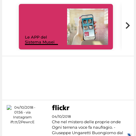
Il 
Le APP del
Mus
Sistema Musei
net
04/10/2018
Che nel mistero delle proprie onde
Ogni terrena voce fa naufragio. -
Giuseppe Ungaretti Buongiorno dal