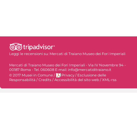
Leggi le recensioni su:
Mercati di Traiano Museo dei Fori Imperiali
Mercati di Traiano Museo dei Fori Imperiali - Via IV Novembre 94 -
00187 Roma - Tel. 060608 E-mail: info@mercatiditraiano.it
© 2017 Musei in Comune
/
Privacy
/
Esclusione delle
Responsabilità
/
Credits
/
Accessibilità del sito web
/
XML-rss