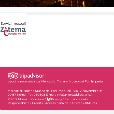
Servizi museali
Leggi le recensioni su:
Mercati di Traiano Museo dei Fori Imperiali
Mercati di Traiano Museo dei Fori Imperiali - Via IV Novembre 94 -
00187 Roma - Tel. 060608 E-mail: info@mercatiditraiano.it
© 2017 Musei in Comune
/
Privacy
/
Esclusione delle
Responsabilità
/
Credits
/
Accessibilità del sito web
/
XML-rss