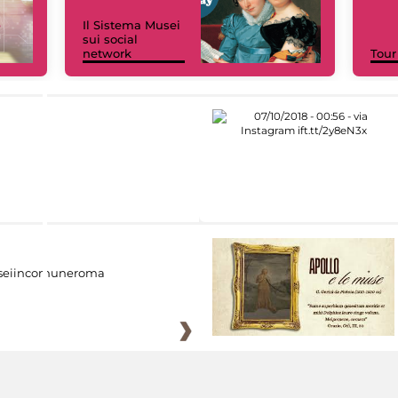
Il Sistema Musei
sui social
network
Tour
eiincomuneroma