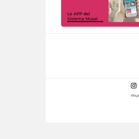
Le APP del
Sistema Musei
mus