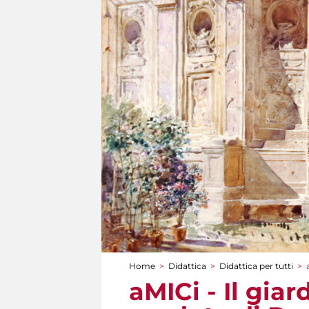
Home
>
Didattica
>
Didattica per tutti
>
Tu sei qui
aMICi - Il giar