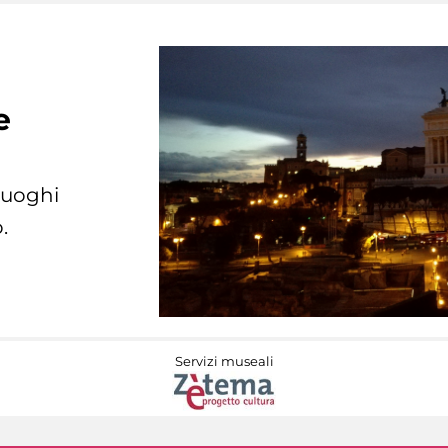
e
 luoghi
.
Servizi museali