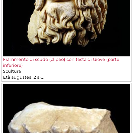
Frammento di scudo (clipeo) con testa di Giove (parte
inferiore)
Scultura
Età augustea, 2 a.C.