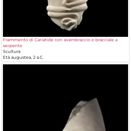
Frammento di Cariatide con avambraccio e bracciale a
serpente
Scultura
Età augustea, 2 a.C.