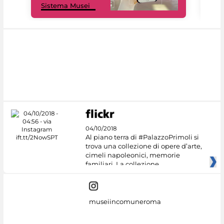
Sistema Musei
net
04/10/2018
Al piano terra di #PalazzoPrimoli si
trova una collezione di opere d’arte,
cimeli napoleonici, memorie
familiari. La collezione
museiincomuneroma