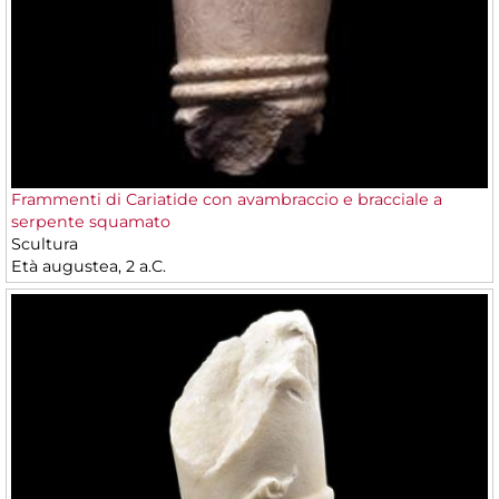
Frammenti di Cariatide con avambraccio e bracciale a
serpente squamato
Scultura
Età augustea, 2 a.C.