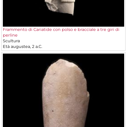
Frammento di Cariatide con polso e bracciale a tre giri di
perline
Scultura
Età augustea, 2 a.C.