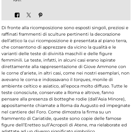
Di fronte alla ricomposizione sono esposti singoli, preziosi e
raffinati frammenti di sculture pertinenti la decorazione
dell’attico la cui ricomposizione è presentata al piano terra,
che consentono di apprezzare da vicino la qualità e le
varianti delle teste di divinità maschili e delle figure
femminili. Le teste, infatti, in alcuni casi erano ispirate
direttamente alla rappresentazione di Giove Ammone con
le corne d’ariete, in altri casi, come nei nostri esemplari, non
avevano le corna e indossavano il
torques
, monile di
ambiente celtico e asiatico, all’epoca molto diffuso. Tutte le
teste conosciute, conservate a Roma e altrove, fanno
pensare alla presenza di botteghe rodie (dall’Asia Minore),
appositamente chiamate a Roma da Augusto ed impegnate
nel cantiere del Foro. Come dimostra la firma su un
frammento di Cariatide, queste sono copie delle famose
figure dell’Eretteo sull’Acropoli di Atene, ma rielaborate ed
adattate ad un diverso significato simbolico.