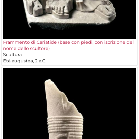
Frammento di Cariatide (base con piedi, con iscrizione del
nome dello scultore)
Scultura
Età augustea, 2 a.C.