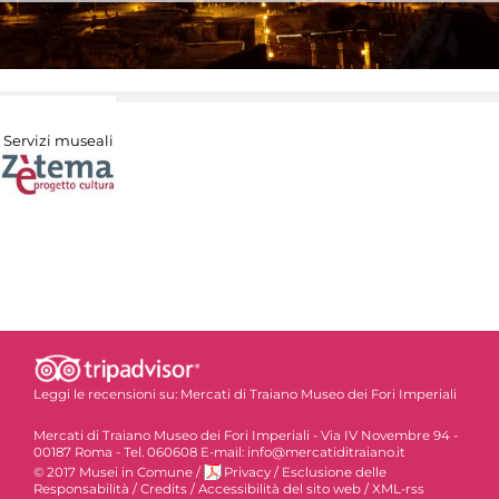
Servizi museali
Leggi le recensioni su:
Mercati di Traiano Museo dei Fori Imperiali
Mercati di Traiano Museo dei Fori Imperiali - Via IV Novembre 94 -
00187 Roma - Tel. 060608 E-mail: info@mercatiditraiano.it
© 2017 Musei in Comune
/
Privacy
/
Esclusione delle
Responsabilità
/
Credits
/
Accessibilità del sito web
/
XML-rss