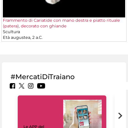
Frammento di Cariatide con mano destra e piatto rituale
(patera), decorato con ghiande
Scultura
Età augustea, 2 a.C.
#MercatiDiTraiano
Il 
Le APP del
Mus