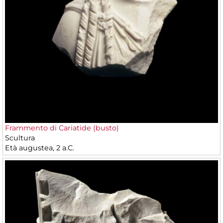
Frammento di Cariatide (busto)
Scultura
Età augustea, 2 a.C.