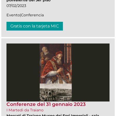
polivalente del 3er piso
07/02/2023
Evento|Conferencia
Gratis con la tarjeta MIC
Conferenze del 31 gennaio 2023
I Martedì da Traiano
Mercati di Traiano Museo dei Fori Imperiali
-
sala