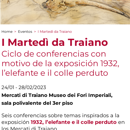
Home
>
Eventos
>
I Martedì da Traiano
You are here
I Martedì da Traiano
Ciclo de conferencias con
motivo de la exposición 1932,
l’elefante e il colle perduto
24/01 - 28/02/2023
Mercati di Traiano Museo dei Fori Imperiali,
sala polivalente del 3er piso
Seis conferencias sobre temas inspirados a la
exposición
1932, l’elefante e il colle perduto
en
los Mercati di Traiano