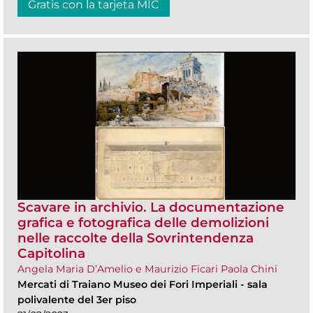
Gratis con la tarjeta MIC
Scavare in archivio. La documentazione
grafica e fotografica delle demolizioni
nelle raccolte della Sovrintendenza
Capitolina
Angela Maria D’Amelio e Maurizio Ficari Paola Chini
Mercati di Traiano Museo dei Fori Imperiali
-
sala
polivalente del 3er piso