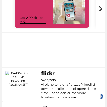
Las APP de los
I Mi
MiC
net
04/10/2018
Al piano terra di #PalazzoPrimoli si
trova una collezione di opere d’arte,
cimeli napoleonici, memorie
familiari. La collezione