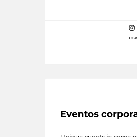
mus
Eventos corpora
Unique events in some o