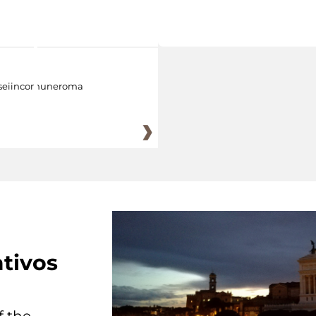
eiincomuneroma
tivos
f the