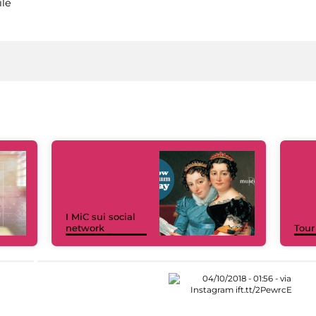
ile
I MiC sui social
network
Tour