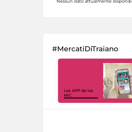
Nessun dato attualmente disponib
#MercatiDiTraiano
Las APP de los
MiC