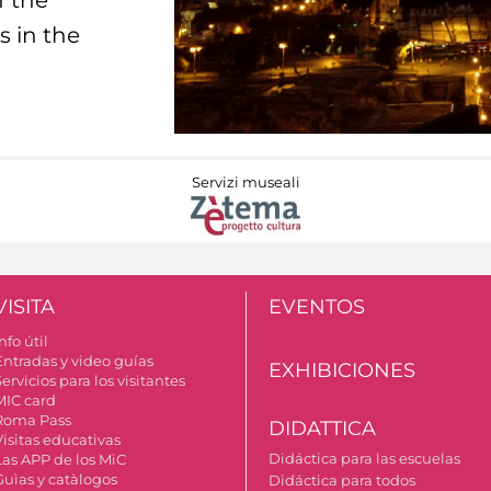
s in the
Servizi museali
VISITA
EVENTOS
nfo útil
Entradas y video guías
EXHIBICIONES
ervicios para los visitantes
MIC card
Roma Pass
DIDATTICA
Visitas educativas
Didáctica para las escuelas
Las APP de los MiC
Guìas y catàlogos
Didáctica para todos