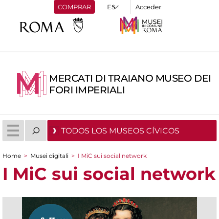
COMPRAR
Acceder
MERCATI DI TRAIANO MUSEO DEI
FORI IMPERIALI
TODOS LOS MUSEOS CÍVICOS
Home
>
Musei digitali
>
I MiC sui social network
You are here
I MiC sui social network