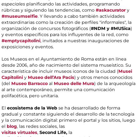
especiales
planificando las actividades, programando
rúbricas y siguiendo las tendencias, como
#askacurator
y
#museumselfie
. Y llevando a cabo también actividades
extraordinarias como la creación de perfiles "informales", la
organización de concursos fotográficos (
#NDM y #MUSica
)
y eventos específicos para los influyentes de la red, como
#emptycapitolini
, invitados a nuestras inauguraciones de
exposiciones y eventos.
Los Museos en el Ayuntamiento de Roma están en línea
desde 2006, año de nacimiento del sistema museístico. Su
característica de incluir museos iconos de la ciudad (
Musei
Capitolini
y
Museo dell’Ara Pacis
) y otros menos conocidos
(del
Museo Barracco
al
Museo delle Mura
) de la arqueología
al arte contemporáneo, permite una comunicación
polifacética, pero unitaria.
El
ecosistema de la Web
se ha desarrollado de forma
gradual y constante siguiendo el desarrollo de la tecnología
y la comunicación digital: primero el portal y los sitios, luego
el
blog
, las redes sociales, las
visitas virtuales
,
Second
Life,
la